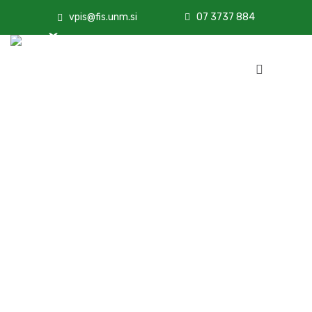
vpis@fis.unm.si
07 3737 884