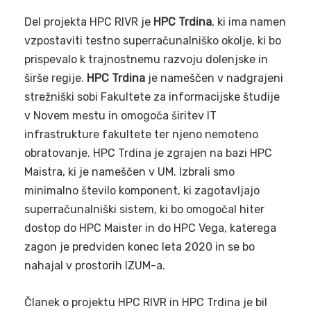
Del projekta HPC RIVR je
HPC Trdina
, ki ima namen
vzpostaviti testno superračunalniško okolje, ki bo
prispevalo k trajnostnemu razvoju dolenjske in
širše regije.
HPC Trdina
je nameščen v nadgrajeni
strežniški sobi Fakultete za informacijske študije
v Novem mestu in omogoča širitev IT
infrastrukture fakultete ter njeno nemoteno
obratovanje. HPC Trdina je zgrajen na bazi HPC
Maistra, ki je nameščen v UM. Izbrali smo
minimalno število komponent, ki zagotavljajo
superračunalniški sistem, ki bo omogočal hiter
dostop do HPC Maister in do HPC Vega, katerega
zagon je predviden konec leta 2020 in se bo
nahajal v prostorih IZUM-a.
Članek o projektu HPC RIVR in HPC Trdina je bil