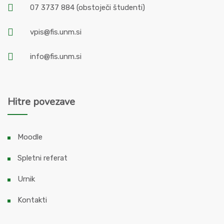
07 3737 884
(obstoječi študenti)
vpis@fis.unm.si
info@fis.unm.si
Hitre povezave
Moodle
Spletni referat
Urnik
Kontakti