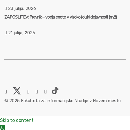
23 julija, 2026
ZAPOSLITEV: Pravnik – vodja enote v visokošolski dejavnosti (m/ž)
21 julija, 2026
© 2025 Fakulteta za informacijske študije v Novem mestu
Skip to content
Open toolbar