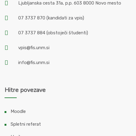
Ljubljanska cesta 31a, p.p. 603 8000 Novo mesto
07 3737 870
(kandidati za vpis)
07 3737 884
(obstoječi študenti)
vpis@fis.unm.si
info@fis.unm.si
Hitre povezave
Moodle
Spletni referat