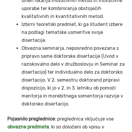
smeri iskanja inovativnih metod in inovativne
uporabe ter kombiniranja obstoječih
kvalitativnih in kvantitativnih metod.
Izbirni teoretski predmet, ki ga študent izbere
na podlagi tematske usmeritve svoje
disertacije.
Obvezna seminarja, neposredno povezana s
pripravo same doktorske disertacije (Uvod v
raziskovalno delo v družboslovju in Seminar za
disertacijo) ter individualno delo za doktorsko
disertacijo. V 2. semestru doktorand pripravi
dispozicijo, ki jo v 2. in 3. letniku ob pomoči
mentorja in morebitnega somentorja razvije v
doktorsko disertacijo.
Pojasnilo preglednice
: preglednica vključuje vse
obvezne predmete
, ki so določeni ob vpisu v