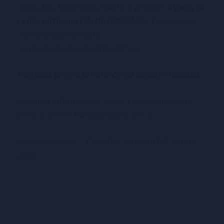
cesta 31A, 8000 Novo mesto, s pripisom
»Vloga za
razpis priznanja FIŠ: NE ODPIRAJ!«.
Elektronsko
verzijo prijave pošljite
na pravno.kadrovska@fis.unm.si.
Postopek prijave je natančneje opisan v
Razpisu
.
Dodatne informacije v zvezi z razpisom dobite
preko e-pošte:
klara.pajic@fis.unm.si
.
Prijavni obrazec – Podelitev priznanj FIŠ za leto
2023