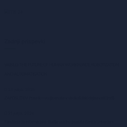
Zadnji prispevki
VABILO: THE FUTURE OF HUMAN WORKFORCE, ROBOTIZATION
AND AUTOMATISATION
23 julija, 2026
ZAPOSLITEV: Pravnik – vodja enote v visokošolski dejavnosti (m/ž)
21 julija, 2026
Fakulteta za informacijske študije uradno postala članica Univerze v