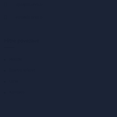
vpis@fis.unm.si
info@fis.unm.si
Hitre povezave
Moodle
Spletni referat
Urnik
Kontakti