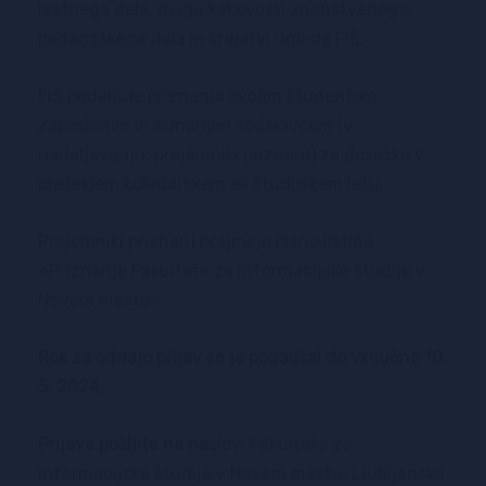
lastnega dela, dvigu kakovosti znanstvenega,
pedagoškega dela in krepitvi ugleda FIŠ.
FIŠ podeljuje priznanja svojim študentom,
zaposlenim in zunanjim sodelavcem (v
nadaljevanju: prejemniki priznanj) za dosežke v
preteklem koledarskem ali študijskem letu.
Prejemniki priznanj prejmejo pisno listino
»Priznanje Fakultete za informacijske študije v
Novem mestu«.
Rok za oddajo prijav se je podaljšal do vključno 10.
5. 2024
.
Prijave pošljite na naslov:
Fakulteta za
informacijske študije v Novem mestu, Ljubljanska