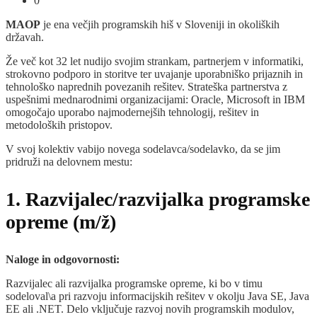
0
MAOP
je ena večjih programskih hiš v Sloveniji in okoliških
državah.
Že več kot 32 let nudijo svojim strankam, partnerjem v informatiki,
strokovno podporo in storitve ter uvajanje uporabniško prijaznih in
tehnološko naprednih povezanih rešitev. Strateška partnerstva z
uspešnimi mednarodnimi organizacijami: Oracle, Microsoft in IBM
omogočajo uporabo najmodernejših tehnologij, rešitev in
metodoloških pristopov.
V svoj kolektiv vabijo novega sodelavca/sodelavko, da se jim
pridruži na delovnem mestu:
1. Razvijalec/razvijalka programske
opreme (m/ž)
Naloge in odgovornosti:
Razvijalec ali razvijalka programske opreme, ki bo v timu
sodeloval\a pri razvoju informacijskih rešitev v okolju Java SE, Java
EE ali .NET. Delo vključuje razvoj novih programskih modulov,