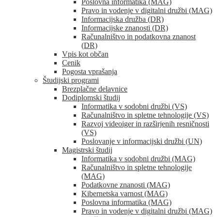
Poslovna informatika (MAG)
Pravo in vodenje v digitalni družbi (MAG)
Informacijska družba (DR)
Informacijske znanosti (DR)
Računalništvo in podatkovna znanost
(DR)
Vpis kot občan
Cenik
Pogosta vprašanja
Študijski programi
Brezplačne delavnice
Dodiplomski študij
Informatika v sodobni družbi (VS)
Računalništvo in spletne tehnologije (VS)
Razvoj videoiger in razširjenih resničnosti
(VS)
Poslovanje v informacijski družbi (UN)
Magistrski študij
Informatika v sodobni družbi (MAG)
Računalništvo in spletne tehnologije
(MAG)
Podatkovne znanosti (MAG)
Kibernetska varnost (MAG)
Poslovna informatika (MAG)
Pravo in vodenje v digitalni družbi (MAG)