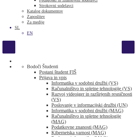
Pedagoški in znanstveni sodelavci
Strokovni sodelavci
Katalog dokumentov
Zaposlitev
Za medije
SL
EN
Bodoči Študenti
Postani študent FIŠ
Prijava in vpis
Informatika v sodobni družbi (VS)
Računalništvo in spletne tehnologije (VS)
Razvoj videoiger in razširjenih resničnosti
(VS)
Poslovanje v informacijski družbi (UN)
Informatika v sodobni družbi (MAG)
Računalništvo in spletne tehnologije
(MAG)
Podatkovne znanosti (MAG)
Kibernetska varnost (MAG)