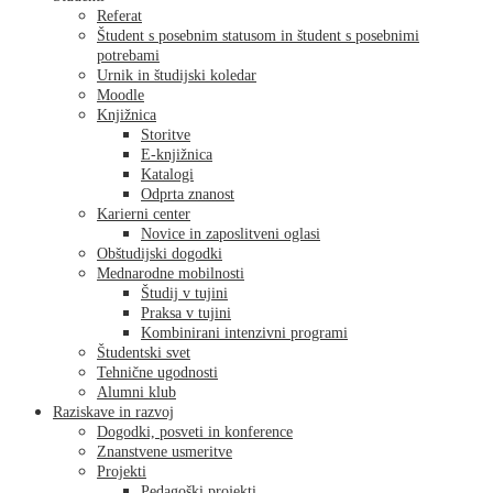
Referat
Študent s posebnim statusom in študent s posebnimi
potrebami
Urnik in študijski koledar
Moodle
Knjižnica
Storitve
E-knjižnica
Katalogi
Odprta znanost
Karierni center
Novice in zaposlitveni oglasi
Obštudijski dogodki
Mednarodne mobilnosti
Študij v tujini
Praksa v tujini
Kombinirani intenzivni programi
Študentski svet
Tehnične ugodnosti
Alumni klub
Raziskave in razvoj
Dogodki, posveti in konference
Znanstvene usmeritve
Projekti
Pedagoški projekti