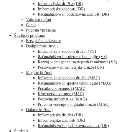
Informacijska družba (DR)
Informacijske znanosti (DR)
Računalništvo in podatkovna znanost (DR)
Vpis kot občan
Cenik
Pogosta vprašanja
Študijski programi
Brezplačne delavnice
Dodiplomski študij
Informatika v sodobni družbi (VS)
Računalništvo in spletne tehnologije (VS)
Razvoj videoiger in razširjenih resničnosti (VS)
Poslovanje v informacijski družbi (UN)
Magistrski študij
Informatika v sodobni družbi (MAG)
Računalništvo in spletne tehnologije (MAG)
Podatkovne znanosti (MAG)
Kibernetska varnost (MAG)
Poslovna informatika (MAG)
Pravo in vodenje v digitalni družbi (MAG)
Doktorski študij
Informacijska družba (DR)
Informacijske znanosti (DR)
Računalništvo in podatkovna znanost (DR)
Študenti