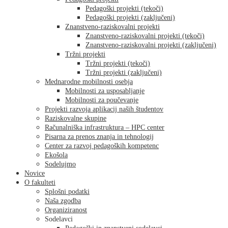
Pedagoški projekti (tekoči)
Pedagoški projekti (zaključeni)
Znanstveno-raziskovalni projekti
Znanstveno-raziskovalni projekti (tekoči)
Znanstveno-raziskovalni projekti (zaključeni)
Tržni projekti
Tržni projekti (tekoči)
Tržni projekti (zaključeni)
Mednarodne mobilnosti osebja
Mobilnosti za usposabljanje
Mobilnosti za poučevanje
Projekti razvoja aplikacij naših študentov
Raziskovalne skupine
Računalniška infrastruktura – HPC center
Pisarna za prenos znanja in tehnologij
Center za razvoj pedagoških kompetenc
Ekošola
Sodelujmo
Novice
O fakulteti
Splošni podatki
Naša zgodba
Organiziranost
Sodelavci