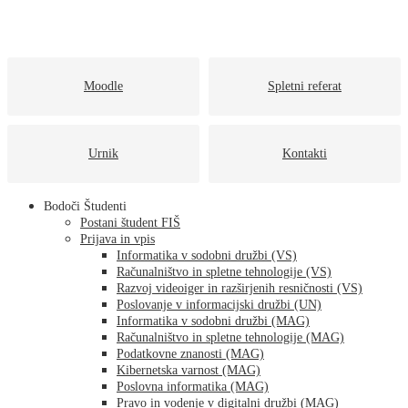
Moodle
Spletni referat
Urnik
Kontakti
Bodoči Študenti
Postani študent FIŠ
Prijava in vpis
Informatika v sodobni družbi (VS)
Računalništvo in spletne tehnologije (VS)
Razvoj videoiger in razširjenih resničnosti (VS)
Poslovanje v informacijski družbi (UN)
Informatika v sodobni družbi (MAG)
Računalništvo in spletne tehnologije (MAG)
Podatkovne znanosti (MAG)
Kibernetska varnost (MAG)
Poslovna informatika (MAG)
Pravo in vodenje v digitalni družbi (MAG)