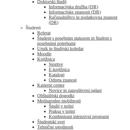
Doktorski študij
Informacijska družba (DR)
Informacijske znanosti (DR)
Računalništvo in podatkovna znanost
(DR)
Študenti
Referat
Študent s posebnim statusom in študent s
posebnimi potrebami
Urnik in študijski koledar
Moodle
Knjižnica
Storitve
E-knjižnica
Katalogi
Odprta znanost
Karierni center
Novice in zaposlitveni oglasi
Obštudijski dogodki
Mednarodne mobilnosti
Študij v tujini
Praksa v tujini
Kombinirani intenzivni programi
Študentski svet
Tehnične ugodnosti