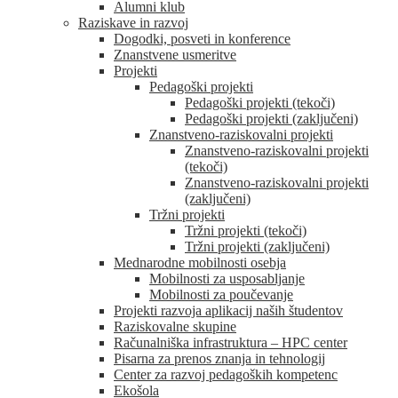
Alumni klub
Raziskave in razvoj
Dogodki, posveti in konference
Znanstvene usmeritve
Projekti
Pedagoški projekti
Pedagoški projekti (tekoči)
Pedagoški projekti (zaključeni)
Znanstveno-raziskovalni projekti
Znanstveno-raziskovalni projekti
(tekoči)
Znanstveno-raziskovalni projekti
(zaključeni)
Tržni projekti
Tržni projekti (tekoči)
Tržni projekti (zaključeni)
Mednarodne mobilnosti osebja
Mobilnosti za usposabljanje
Mobilnosti za poučevanje
Projekti razvoja aplikacij naših študentov
Raziskovalne skupine
Računalniška infrastruktura – HPC center
Pisarna za prenos znanja in tehnologij
Center za razvoj pedagoških kompetenc
Ekošola