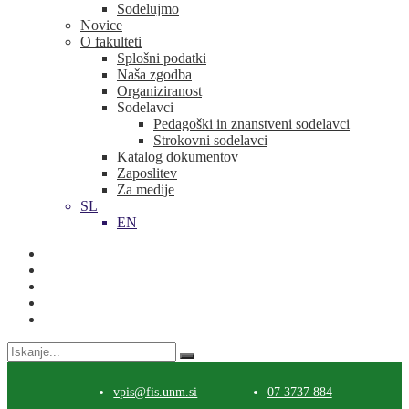
Sodelujmo
Novice
O fakulteti
Splošni podatki
Naša zgodba
Organiziranost
Sodelavci
Pedagoški in znanstveni sodelavci
Strokovni sodelavci
Katalog dokumentov
Zaposlitev
Za medije
SL
EN
Search
for:
vpis@fis.unm.si
07 3737 884