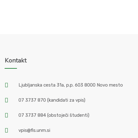
Kontakt
Ljubljanska cesta 31a, p.p. 603 8000 Novo mesto
07 3737 870
(kandidati za vpis)
07 3737 884
(obstoječi študenti)
vpis@fis.unm.si