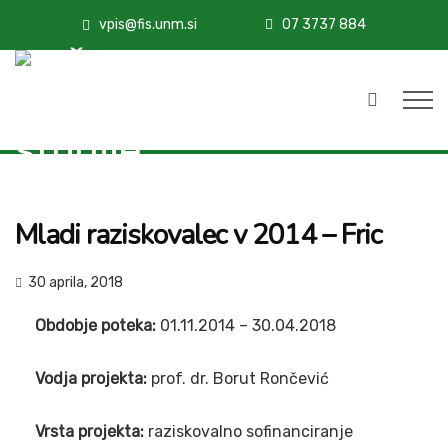
vpis@fis.unm.si
07 3737 884
Mladi raziskovalec v 2014 – Fric
30 aprila, 2018
Obdobje poteka:
01.11.2014 – 30.04.2018
Vodja projekta:
prof. dr. Borut Rončević
Vrsta projekta:
raziskovalno sofinanciranje