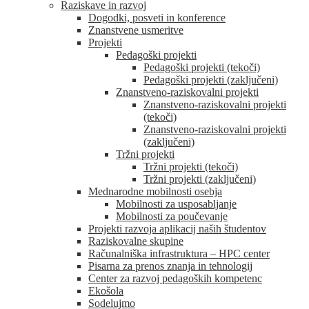
Raziskave in razvoj
Dogodki, posveti in konference
Znanstvene usmeritve
Projekti
Pedagoški projekti
Pedagoški projekti (tekoči)
Pedagoški projekti (zaključeni)
Znanstveno-raziskovalni projekti
Znanstveno-raziskovalni projekti
(tekoči)
Znanstveno-raziskovalni projekti
(zaključeni)
Tržni projekti
Tržni projekti (tekoči)
Tržni projekti (zaključeni)
Mednarodne mobilnosti osebja
Mobilnosti za usposabljanje
Mobilnosti za poučevanje
Projekti razvoja aplikacij naših študentov
Raziskovalne skupine
Računalniška infrastruktura – HPC center
Pisarna za prenos znanja in tehnologij
Center za razvoj pedagoških kompetenc
Ekošola
Sodelujmo