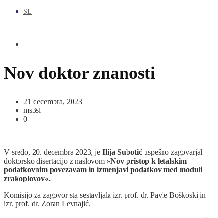
SL
Nov doktor znanosti
21 decembra, 2023
ms3si
0
V sredo, 20. decembra 2023, je
Ilija Subotić
uspešno zagovarjal
doktorsko disertacijo z naslovom
»Nov pristop k letalskim
podatkovnim povezavam in izmenjavi podatkov med moduli
zrakoplovov«.
Komisijo za zagovor sta sestavljala izr. prof. dr. Pavle Boškoski in
izr. prof. dr. Zoran Levnajić.