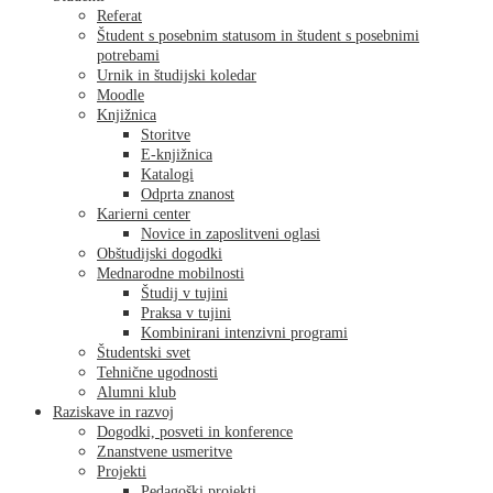
Referat
Študent s posebnim statusom in študent s posebnimi
potrebami
Urnik in študijski koledar
Moodle
Knjižnica
Storitve
E-knjižnica
Katalogi
Odprta znanost
Karierni center
Novice in zaposlitveni oglasi
Obštudijski dogodki
Mednarodne mobilnosti
Študij v tujini
Praksa v tujini
Kombinirani intenzivni programi
Študentski svet
Tehnične ugodnosti
Alumni klub
Raziskave in razvoj
Dogodki, posveti in konference
Znanstvene usmeritve
Projekti
Pedagoški projekti