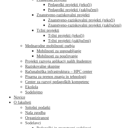
Pedagoški projekti (tekoči)
Pedagoški projekti (zaključeni)
Znanstveno-raziskovalni projekti
Znanstveno-raziskovalni projekti (tekoči)
Znanstveno-raziskovalni projekti (zaključeni)
Tržni projekti
Tržni projekti (tekoči)
Tržni projekti (zaključeni)
Mednarodne mobilnosti osebja
Mobilnosti za usposabljanje
Mobilnosti za poučevanje
Projekti razvoja aplikacij naših študentov
Raziskovalne skupine
Računalniška infrastruktura – HPC center
Pisarna za prenos znanja in tehnologij
Center za razvoj pedagoških kompetenc
Ekošola
Sodelujmo
Novice
O fakulteti
Splošni podatki
Naša zgodba
Organiziranost
Sodelavci