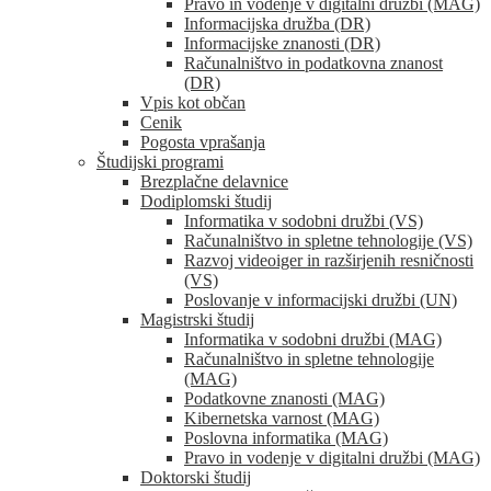
Pravo in vodenje v digitalni družbi (MAG)
Informacijska družba (DR)
Informacijske znanosti (DR)
Računalništvo in podatkovna znanost
(DR)
Vpis kot občan
Cenik
Pogosta vprašanja
Študijski programi
Brezplačne delavnice
Dodiplomski študij
Informatika v sodobni družbi (VS)
Računalništvo in spletne tehnologije (VS)
Razvoj videoiger in razširjenih resničnosti
(VS)
Poslovanje v informacijski družbi (UN)
Magistrski študij
Informatika v sodobni družbi (MAG)
Računalništvo in spletne tehnologije
(MAG)
Podatkovne znanosti (MAG)
Kibernetska varnost (MAG)
Poslovna informatika (MAG)
Pravo in vodenje v digitalni družbi (MAG)
Doktorski študij