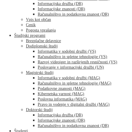
Informacijska družba (DR)
Informacijske znanosti (DR)
Računalništvo in podatkovna znanost (DR)
Vpis kot občan
Cenik
Pogosta vprašanja
Študijski programi
Brezplačne delavnice
Dodiplomski študij
Informatika v sodobni družbi (VS)
Računalništvo in spletne tehnologije (VS)
Razvoj videoiger in razširjenih resničnosti (VS)
Poslovanje v informacijski družbi (UN)
Magistrski študij
Informatika v sodobni družbi (MAG)
Računalništvo in spletne tehnologije (MAG)
Podatkovne znanosti (MAG)
Kibernetska varnost (MAG)
Poslovna informatika (MAG)
Pravo in vodenje v digitalni družbi (MAG)
Doktorski študij
Informacijska družba (DR)
Informacijske znanosti (DR)
Računalništvo in podatkovna znanost (DR)
Študenti