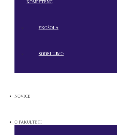
KOMPETENC
EKOŠOLA
SODELUJMO
NOVICE
O FAKULTETI