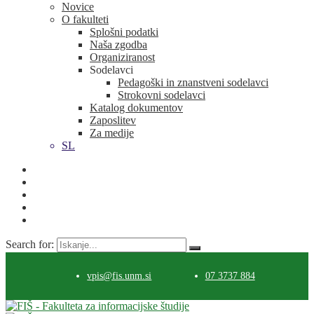
Novice
O fakulteti
Splošni podatki
Naša zgodba
Organiziranost
Sodelavci
Pedagoški in znanstveni sodelavci
Strokovni sodelavci
Katalog dokumentov
Zaposlitev
Za medije
SL
Search for:
vpis@fis.unm.si
07 3737 884