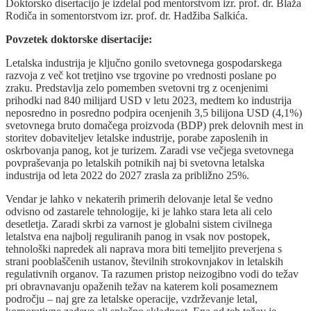
Doktorsko disertacijo je izdelal pod mentorstvom izr. prof. dr. Blaža
Rodiča in somentorstvom
izr. prof. dr. Hadžiba Salkića.
Povzetek doktorske disertacije:
Letalska industrija je ključno gonilo svetovnega gospodarskega
razvoja z več kot tretjino vse trgovine po vrednosti poslane po
zraku. Predstavlja zelo pomemben svetovni trg z ocenjenimi
prihodki nad 840 milijard USD v letu 2023, medtem ko industrija
neposredno in posredno podpira ocenjenih 3,5 bilijona USD (4,1%)
svetovnega bruto domačega proizvoda (BDP) prek delovnih mest in
storitev dobaviteljev letalske industrije, porabe zaposlenih in
oskrbovanja panog, kot je turizem. Zaradi vse večjega svetovnega
povpraševanja po letalskih potnikih naj bi svetovna letalska
industrija od leta 2022 do 2027 zrasla za približno 25%.
Vendar je lahko v nekaterih primerih delovanje letal še vedno
odvisno od zastarele tehnologije, ki je lahko stara leta ali celo
desetletja. Zaradi skrbi za varnost je globalni sistem civilnega
letalstva ena najbolj reguliranih panog in vsak nov postopek,
tehnološki napredek ali naprava mora biti temeljito preverjena s
strani pooblaščenih ustanov, številnih strokovnjakov in letalskih
regulativnih organov. Ta razumen pristop neizogibno vodi do težav
pri obravnavanju opaženih težav na katerem koli posameznem
področju – naj gre za letalske operacije, vzdrževanje letal,