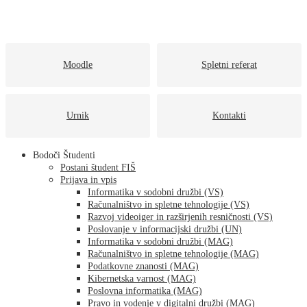
Moodle
Spletni referat
Urnik
Kontakti
Bodoči Študenti
Postani študent FIŠ
Prijava in vpis
Informatika v sodobni družbi (VS)
Računalništvo in spletne tehnologije (VS)
Razvoj videoiger in razširjenih resničnosti (VS)
Poslovanje v informacijski družbi (UN)
Informatika v sodobni družbi (MAG)
Računalništvo in spletne tehnologije (MAG)
Podatkovne znanosti (MAG)
Kibernetska varnost (MAG)
Poslovna informatika (MAG)
Pravo in vodenje v digitalni družbi (MAG)