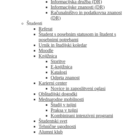
Informacijska družba (DR)
Informacijske znanosti (DR)
Računalništvo in podatkovna znanost
(DR)
Študenti
Referat
Študent s posebnim statusom in študent s
posebnimi potrebami
Urnik in študijski koledar
Moodle
Knjižnica
Storitve
E-knjižnica
Katalogi
Odprta znanost
Karierni center
Novice in zaposlitveni oglasi
Obštudijski dogodki
Mednarodne mobilnosti
Študij v tujini
Praksa v tujini
Kombinirani intenzivni programi
Študentski svet
Tehnične ugodnosti
Alumni klub