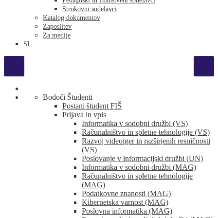
Pedagoški in znanstveni sodelavci
Strokovni sodelavci
Katalog dokumentov
Zaposlitev
Za medije
SL
Bodoči Študenti
Postani študent FIŠ
Prijava in vpis
Informatika v sodobni družbi (VS)
Računalništvo in spletne tehnologije (VS)
Razvoj videoiger in razširjenih resničnosti
(VS)
Poslovanje v informacijski družbi (UN)
Informatika v sodobni družbi (MAG)
Računalništvo in spletne tehnologije
(MAG)
Podatkovne znanosti (MAG)
Kibernetska varnost (MAG)
Poslovna informatika (MAG)