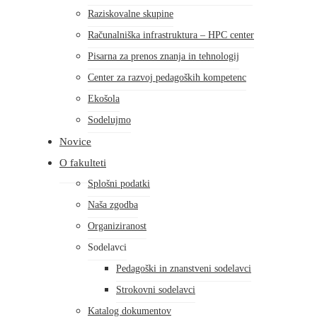
Raziskovalne skupine
Računalniška infrastruktura – HPC center
Pisarna za prenos znanja in tehnologij
Center za razvoj pedagoških kompetenc
Ekošola
Sodelujmo
Novice
O fakulteti
Splošni podatki
Naša zgodba
Organiziranost
Sodelavci
Pedagoški in znanstveni sodelavci
Strokovni sodelavci
Katalog dokumentov