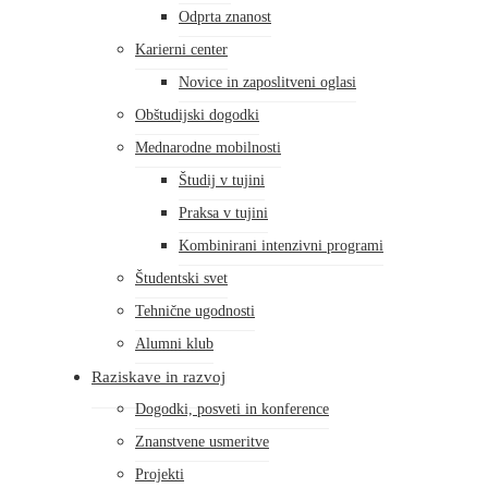
Odprta znanost
Karierni center
Novice in zaposlitveni oglasi
Obštudijski dogodki
Mednarodne mobilnosti
Študij v tujini
Praksa v tujini
Kombinirani intenzivni programi
Študentski svet
Tehnične ugodnosti
Alumni klub
Raziskave in razvoj
Dogodki, posveti in konference
Znanstvene usmeritve
Projekti