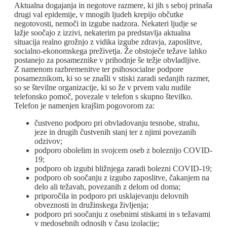
Aktualna dogajanja in negotove razmere, ki jih s seboj prinaša
drugi val epidemije, v mnogih ljudeh krepijo občutke
negotovosti, nemoči in izgube nadzora. Nekateri ljudje se
lažje soočajo z izzivi, nekaterim pa predstavlja aktualna
situacija realno grožnjo z vidika izgube zdravja, zaposlitve,
socialno-ekonomskega preživetja. Že obstoječe težave lahko
postanejo za posameznike v prihodnje še težje obvladljive.
Z namenom razbremenitve ter psihosocialne podpore
posameznikom, ki so se znašli v stiski zaradi sedanjih razmer,
so se številne organizacije, ki so že v prvem valu nudile
telefonsko pomoč, povezale v telefon s skupno številko.
Telefon je namenjen krajšim pogovorom za:
čustveno podporo pri obvladovanju tesnobe, strahu,
jeze in drugih čustvenih stanj ter z njimi povezanih
odzivov;
podporo obolelim in svojcem oseb z boleznijo COVID-
19;
podporo ob izgubi bližnjega zaradi bolezni COVID-19;
podporo ob soočanju z izgubo zaposlitve, čakanjem na
delo ali težavah, povezanih z delom od doma;
priporočila in podporo pri usklajevanju delovnih
obveznosti in družinskega življenja;
podporo pri soočanju z osebnimi stiskami in s težavami
v medosebnih odnosih v času izolacije;