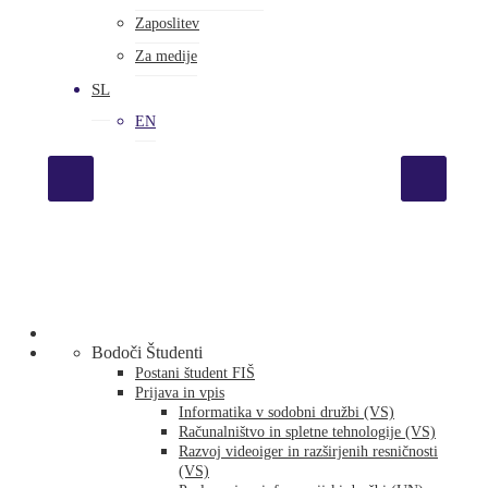
Zaposlitev
Za medije
SL
EN
Bodoči Študenti
Postani študent FIŠ
Prijava in vpis
Informatika v sodobni družbi (VS)
Računalništvo in spletne tehnologije (VS)
Razvoj videoiger in razširjenih resničnosti
(VS)