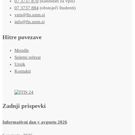
07 3737 870
(kandidati za vpis)
07 3737 884
(obstoječi študenti)
vpis@fis.unm.si
info@fis.unm.si
Hitre povezave
Moodle
Spletni referat
Urnik
Kontakti
Zadnji prispevki
Informativni dan v avgustu 2026