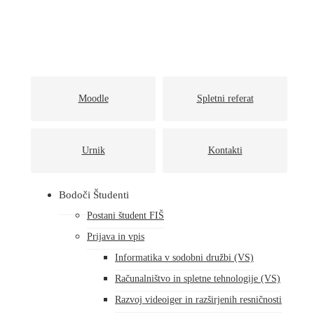
Moodle
Spletni referat
Urnik
Kontakti
Bodoči Študenti
Postani študent FIŠ
Prijava in vpis
Informatika v sodobni družbi (VS)
Računalništvo in spletne tehnologije (VS)
Razvoj videoiger in razširjenih resničnosti