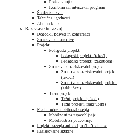
Praksa v tujini
Kombinirani intenzivni programi
Študentski svet
Tehnične ugodnosti
Alumni klub
Raziskave in razvoj
Dogodki, posveti in konference
Znanstvene usmeritve
Projekti
Pedagoški projekti
Pedagoški projekti (tekoči)
Pedagoški projekti (zaključeni)
Znanstveno-raziskovalni projekti
Znanstveno-raziskovalni projekti
(tekoči)
Znanstveno-raziskovalni projekti
(zaključeni)
Tržni projekti
Tržni projekti (tekoči)
Tržni projekti (zaključeni)
Mednarodne mobilnosti osebja
Mobilnosti za usposabljanje
Mobilnosti za poučevanje
Projekti razvoja aplikacij naših študentov
Raziskovalne skupine