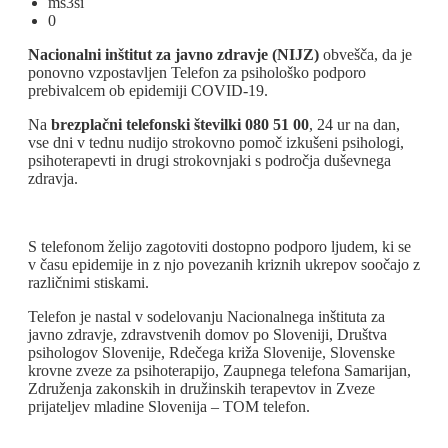
ms3si
0
Nacionalni inštitut za javno zdravje (NIJZ)
obvešča, da je
ponovno vzpostavljen Telefon za psihološko podporo
prebivalcem ob epidemiji COVID-19.
Na
brezplačni telefonski številki 080 51 00
, 24 ur na dan,
vse dni v tednu nudijo strokovno pomoč izkušeni psihologi,
psihoterapevti in drugi strokovnjaki s področja duševnega
zdravja.
S telefonom želijo zagotoviti dostopno podporo ljudem, ki se
v času epidemije in z njo povezanih kriznih ukrepov soočajo z
različnimi stiskami.
Telefon je nastal v sodelovanju Nacionalnega inštituta za
javno zdravje, zdravstvenih domov po Sloveniji, Društva
psihologov Slovenije, Rdečega križa Slovenije, Slovenske
krovne zveze za psihoterapijo, Zaupnega telefona Samarijan,
Združenja zakonskih in družinskih terapevtov in Zveze
prijateljev mladine Slovenija – TOM telefon.