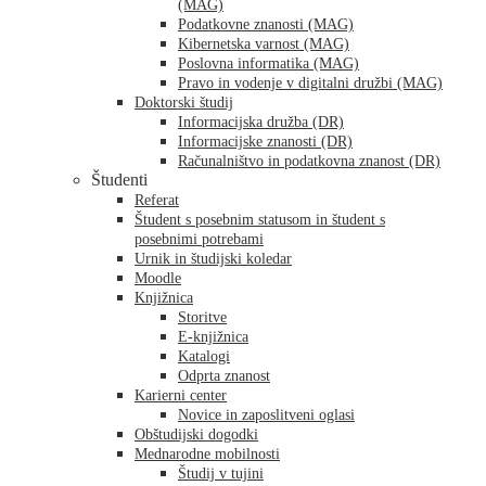
(MAG)
Podatkovne znanosti (MAG)
Kibernetska varnost (MAG)
Poslovna informatika (MAG)
Pravo in vodenje v digitalni družbi (MAG)
Doktorski študij
Informacijska družba (DR)
Informacijske znanosti (DR)
Računalništvo in podatkovna znanost (DR)
Študenti
Referat
Študent s posebnim statusom in študent s
posebnimi potrebami
Urnik in študijski koledar
Moodle
Knjižnica
Storitve
E-knjižnica
Katalogi
Odprta znanost
Karierni center
Novice in zaposlitveni oglasi
Obštudijski dogodki
Mednarodne mobilnosti
Študij v tujini