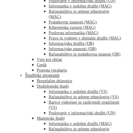
Poslovanje v informacijski družbi (UN)
Informatika v sodobni družbi (MAG)
Računalništvo in spletne tehnologije
(MAG)
Podatkovne znanosti (MAG)
Kibernetska varnost (MAG)
Poslovna informatika (MAG)
Pravo in vodenje v digitalni družbi (MAG)
Informacijska družba (DR)
Informacijske znanosti (DR)
Računalništvo in podatkovna znanost (DR)
Vpis kot občan
Cenik
Pogosta vprašanja
Študijski programi
Brezplačne delavnice
Dodiplomski študij
Informatika v sodobni družbi (VS)
Računalništvo in spletne tehnologije (VS)
Razvoj videoiger in razširjenih resničnosti
(VS)
Poslovanje v informacijski družbi (UN)
Magistrski študij
Informatika v sodobni družbi (MAG)
Računalništvo in spletne tehnologije