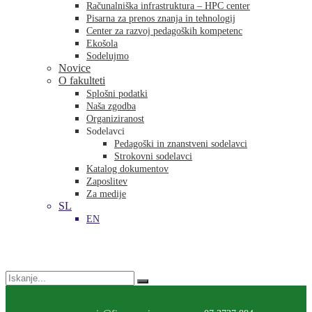
Računalniška infrastruktura – HPC center
Pisarna za prenos znanja in tehnologij
Center za razvoj pedagoških kompetenc
Ekošola
Sodelujmo
Novice
O fakulteti
Splošni podatki
Naša zgodba
Organiziranost
Sodelavci
Pedagoški in znanstveni sodelavci
Strokovni sodelavci
Katalog dokumentov
Zaposlitev
Za medije
SL
EN
Search
for: