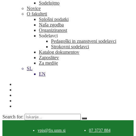
Sodelujmo
Novice
O fakulteti
Splošni podatki
Naša zgodba
Organiziranost
Sodelavci
Pedagoški in znanstveni sodelavci
Strokovni sodelavci
Katalog dokumentov
Zaposlitev
Za medije
SL
EN
Search for:
vpis@fis.unm.si
07 3737 884