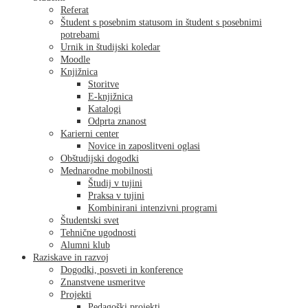
Referat
Študent s posebnim statusom in študent s posebnimi
potrebami
Urnik in študijski koledar
Moodle
Knjižnica
Storitve
E-knjižnica
Katalogi
Odprta znanost
Karierni center
Novice in zaposlitveni oglasi
Obštudijski dogodki
Mednarodne mobilnosti
Študij v tujini
Praksa v tujini
Kombinirani intenzivni programi
Študentski svet
Tehnične ugodnosti
Alumni klub
Raziskave in razvoj
Dogodki, posveti in konference
Znanstvene usmeritve
Projekti
Pedagoški projekti