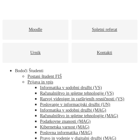
Moodle
Spletni referat
Urnik
Kontakti
Bodoči Študenti
Postani študent FIŠ
Prijava in vpis
Informatika v sodobni družbi (VS)
Računalništvo in spletne tehnologije (VS)
Razvoj videoiger in razširjenih resničnosti (VS)
Poslovanje v informacijski družbi (UN)
Informatika v sodobni družbi (MAG)
Računalništvo in spletne tehnologije (MAG)
Podatkovne znanosti (MAG)
Kibernetska varnost (MAG)
Poslovna informatika (MAG)
Pravo in vodenje v digitalni družbi (MAG)