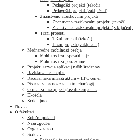
Pedagoški projekti (tekoči)
Pedagoški projekti (zaključeni)
Znanstveno-raziskovalni projekti
Znanstveno-raziskovalni projekti (tekoči)
Znanstveno-raziskovalni projekti (zaključeni)
Tržni projekti
Tržni projekti (tekoči)
Tržni projekti (zaključeni)
Mednarodne mobilnosti osebja
Mobilnosti za usposabljanje
Mobilnosti za poučevanje
Projekti razvoja aplikacij naših študentov
Raziskovalne skupine
Računalniška infrastruktura – HPC center
Pisarna za prenos znanja in tehnologij
Center za razvoj pedagoških kompetenc
Ekošola
Sodelujmo
Novice
O fakulteti
Splošni podatki
Naša zgodba
Organiziranost
Sodelavci