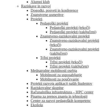
Alumni klub
Raziskave in razvoj
Dogodki, posveti in konference
Znanstvene usmeritve
Projekti
Pedagoški projekti
Pedagoški projekti (tekoči)
Pedagoški projekti (zaključeni)
Znanstveno-raziskovalni projekti
Znanstveno-raziskovalni projekti
(tekoči)
Znanstveno-raziskovalni projekti
(zaključeni)
Tržni projekti
Tržni projekti (tekoči)
Tržni projekti (zaključeni)
Mednarodne mobilnosti osebja
Mobilnosti za usposabljanje
Mobilnosti za poučevanje
Projekti razvoja aplikacij naših študentov
Raziskovalne skupine
Računalniška infrastruktura – HPC center
Pisarna za prenos znanja in tehnologij
Center za razvoj pedagoških kompetenc
Ekošola