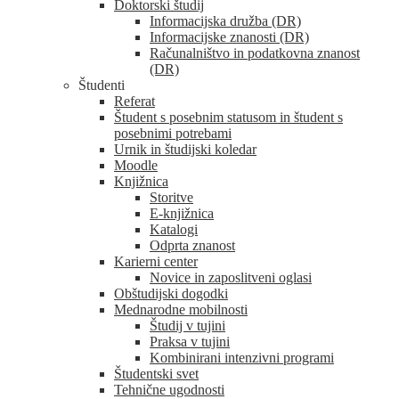
Doktorski študij
Informacijska družba (DR)
Informacijske znanosti (DR)
Računalništvo in podatkovna znanost
(DR)
Študenti
Referat
Študent s posebnim statusom in študent s
posebnimi potrebami
Urnik in študijski koledar
Moodle
Knjižnica
Storitve
E-knjižnica
Katalogi
Odprta znanost
Karierni center
Novice in zaposlitveni oglasi
Obštudijski dogodki
Mednarodne mobilnosti
Študij v tujini
Praksa v tujini
Kombinirani intenzivni programi
Študentski svet
Tehnične ugodnosti