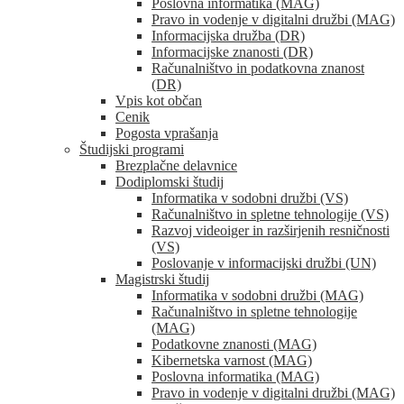
Poslovna informatika (MAG)
Pravo in vodenje v digitalni družbi (MAG)
Informacijska družba (DR)
Informacijske znanosti (DR)
Računalništvo in podatkovna znanost
(DR)
Vpis kot občan
Cenik
Pogosta vprašanja
Študijski programi
Brezplačne delavnice
Dodiplomski študij
Informatika v sodobni družbi (VS)
Računalništvo in spletne tehnologije (VS)
Razvoj videoiger in razširjenih resničnosti
(VS)
Poslovanje v informacijski družbi (UN)
Magistrski študij
Informatika v sodobni družbi (MAG)
Računalništvo in spletne tehnologije
(MAG)
Podatkovne znanosti (MAG)
Kibernetska varnost (MAG)
Poslovna informatika (MAG)
Pravo in vodenje v digitalni družbi (MAG)