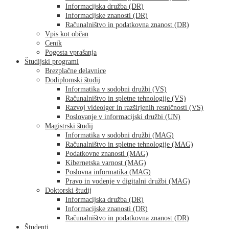
Informacijska družba (DR)
Informacijske znanosti (DR)
Računalništvo in podatkovna znanost (DR)
Vpis kot občan
Cenik
Pogosta vprašanja
Študijski programi
Brezplačne delavnice
Dodiplomski študij
Informatika v sodobni družbi (VS)
Računalništvo in spletne tehnologije (VS)
Razvoj videoiger in razširjenih resničnosti (VS)
Poslovanje v informacijski družbi (UN)
Magistrski študij
Informatika v sodobni družbi (MAG)
Računalništvo in spletne tehnologije (MAG)
Podatkovne znanosti (MAG)
Kibernetska varnost (MAG)
Poslovna informatika (MAG)
Pravo in vodenje v digitalni družbi (MAG)
Doktorski študij
Informacijska družba (DR)
Informacijske znanosti (DR)
Računalništvo in podatkovna znanost (DR)
Študenti