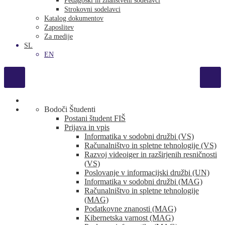
Pedagoški in znanstveni sodelavci
Strokovni sodelavci
Katalog dokumentov
Zaposlitev
Za medije
SL
EN
Bodoči Študenti
Postani študent FIŠ
Prijava in vpis
Informatika v sodobni družbi (VS)
Računalništvo in spletne tehnologije (VS)
Razvoj videoiger in razširjenih resničnosti
(VS)
Poslovanje v informacijski družbi (UN)
Informatika v sodobni družbi (MAG)
Računalništvo in spletne tehnologije
(MAG)
Podatkovne znanosti (MAG)
Kibernetska varnost (MAG)