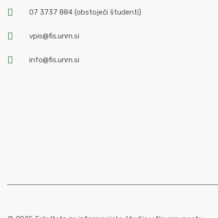
07 3737 884
(obstoječi študenti)
vpis@fis.unm.si
info@fis.unm.si