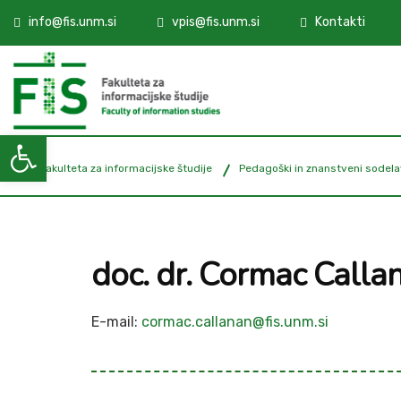
info@fis.unm.si
vpis@fis.unm.si
Kontakti
Open toolbar
FIŠ - Fakulteta za informacijske študije
Pedagoški in znanstveni sodela
doc. dr. Cormac Callan
E-mail:
cormac.callanan@fis.unm.si