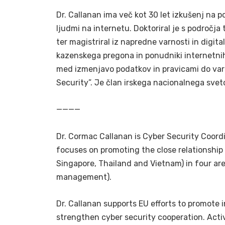
Dr. Callanan ima več kot 30 let izkušenj na p
ljudmi na internetu. Doktoriral je s področj
ter magistriral iz napredne varnosti in digit
kazenskega pregona in ponudniki internetnih 
med izmenjavo podatkov in pravicami do vars
Security”. Je član irskega nacionalnega sve
————
Dr. Cormac Callanan is Cyber Security Coord
focuses on promoting the close relationship 
Singapore, Thailand and Vietnam) in four are
management).
Dr. Callanan supports EU efforts to promote 
strengthen cyber security cooperation. Act