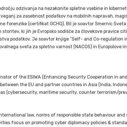
odročju odzivanja na nezakonite spletne vsebine in kibernets
a tveganj za zasebnost podatkov na mobilnih napravah, magist
alne forenzike (certifikat GCHQ). Bil je soavtor Smernic Sve
storitev, ki jih je Evropsko sodišče za človekove pravice c
tva podatkov. Je soavtor knjige “Self- and Co-regulation i
tovalnega sveta za spletno varnost (NACOS) in Europolove in
inator of the ESIWA (Enhancing Security Cooperation in an
between the EU and partner countries in Asia (India, Indones
as (cybersecurity, maritime security, counter terrorism/pre
international law, norms of responsible state behaviour and 
ivities focus on promoting cyber diplomacy policies & stan