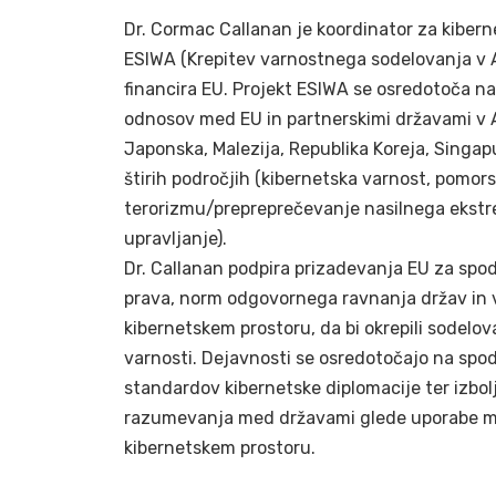
Dr. Cormac Callanan je koordinator za kibern
ESIWA (Krepitev varnostnega sodelovanja v Azi
financira EU. Projekt ESIWA se osredotoča n
odnosov med EU in partnerskimi državami v Azi
Japonska, Malezija, Republika Koreja, Singapu
štirih področjih (kibernetska varnost, pomors
terorizmu/prepreprečevanje nasilnega ekstr
upravljanje).
Dr. Callanan podpira prizadevanja EU za s
prava, norm odgovornega ravnanja držav in 
kibernetskem prostoru, da bi okrepili sodelo
varnosti. Dejavnosti se osredotočajo na spodb
standardov kibernetske diplomacije ter izb
razumevanja med državami glede uporabe 
kibernetskem prostoru.