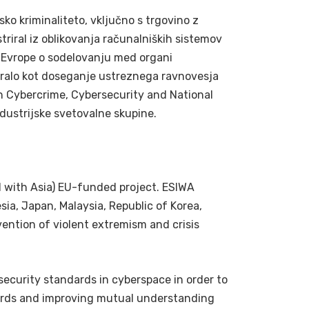
ko kriminaliteto, vključno s trgovino z
riral iz oblikovanja računalniških sistemov
ta Evrope o sodelovanju med organi
itiralo kot doseganje ustreznega ravnovesja
n Cybercrime, Cybersecurity and National
dustrijske svetovalne skupine.
d with Asia) EU-funded project. ESIWA
ia, Japan, Malaysia, Republic of Korea,
vention of violent extremism and crisis
security standards in cyberspace in order to
dards and improving mutual understanding