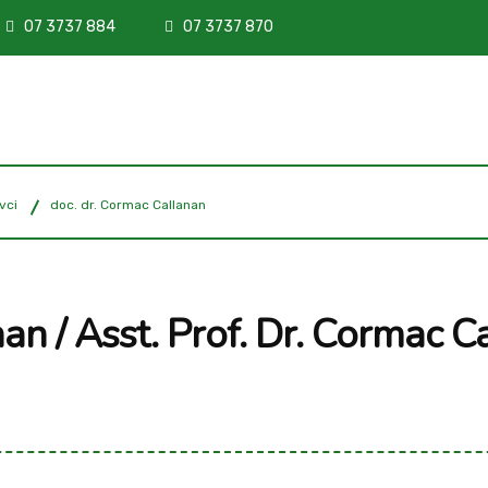
07 3737 884
07 3737 870
vci
doc. dr. Cormac Callanan
an / Asst. Prof. Dr. Cormac C