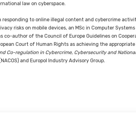
ernational law on cyberspace.
n responding to online illegal content and cybercrime activi
a privacy risks on mobile devices, an MSc in Computer Syste
 was co-author of the Council of Europe Guidelines on Coo
uropean Court of Human Rights as achieving the appropriat
and Co-regulation in Cybercrime, Cybersecurity and National
 (NACOS) and Europol Industry Advisory Group.