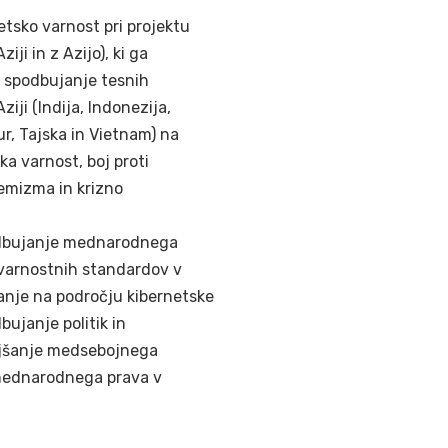
etsko varnost pri projektu
ji in z Azijo), ki ga
a spodbujanje tesnih
ji (Indija, Indonezija,
r, Tajska in Vietnam) na
ka varnost, boj proti
emizma in krizno
podbujanje mednarodnega
varnostnih standardov v
vanje na področju kibernetske
ujanje politik in
oljšanje medsebojnega
mednarodnega prava v