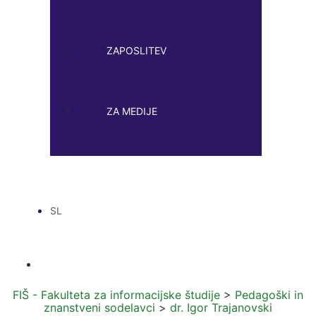
ZAPOSLITEV
ZA MEDIJE
SL
FIŠ - Fakulteta za informacijske študije
>
Pedagoški in
znanstveni sodelavci
>
dr. Igor Trajanovski