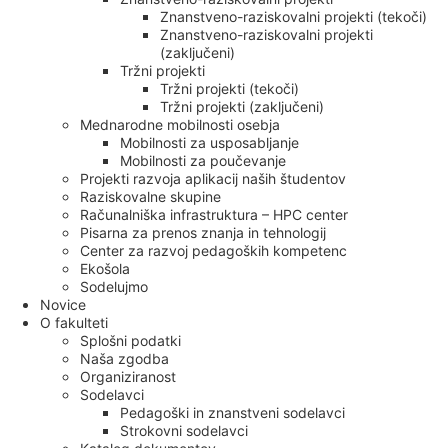
Znanstveno-raziskovalni projekti (tekoči)
Znanstveno-raziskovalni projekti
(zaključeni)
Tržni projekti
Tržni projekti (tekoči)
Tržni projekti (zaključeni)
Mednarodne mobilnosti osebja
Mobilnosti za usposabljanje
Mobilnosti za poučevanje
Projekti razvoja aplikacij naših študentov
Raziskovalne skupine
Računalniška infrastruktura – HPC center
Pisarna za prenos znanja in tehnologij
Center za razvoj pedagoških kompetenc
Ekošola
Sodelujmo
Novice
O fakulteti
Splošni podatki
Naša zgodba
Organiziranost
Sodelavci
Pedagoški in znanstveni sodelavci
Strokovni sodelavci