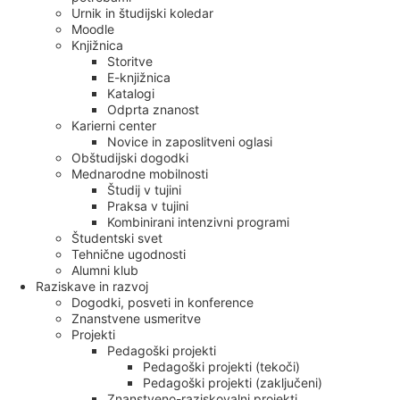
Urnik in študijski koledar
Moodle
Knjižnica
Storitve
E-knjižnica
Katalogi
Odprta znanost
Karierni center
Novice in zaposlitveni oglasi
Obštudijski dogodki
Mednarodne mobilnosti
Študij v tujini
Praksa v tujini
Kombinirani intenzivni programi
Študentski svet
Tehnične ugodnosti
Alumni klub
Raziskave in razvoj
Dogodki, posveti in konference
Znanstvene usmeritve
Projekti
Pedagoški projekti
Pedagoški projekti (tekoči)
Pedagoški projekti (zaključeni)
Znanstveno-raziskovalni projekti