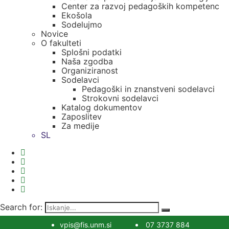
Center za razvoj pedagoških kompetenc
Ekošola
Sodelujmo
Novice
O fakulteti
Splošni podatki
Naša zgodba
Organiziranost
Sodelavci
Pedagoški in znanstveni sodelavci
Strokovni sodelavci
Katalog dokumentov
Zaposlitev
Za medije
SL
Search for:
vpis@fis.unm.si
07 3737 884