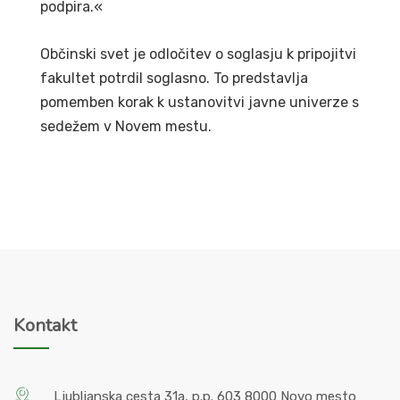
podpira.«
Občinski svet je odločitev o soglasju k pripojitvi
fakultet potrdil soglasno. To predstavlja
pomemben korak k ustanovitvi javne univerze s
sedežem v Novem mestu.
Kontakt
Ljubljanska cesta 31a, p.p. 603 8000 Novo mesto