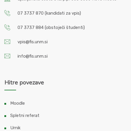
07 3737 870
(kandidati za vpis)
07 3737 884
(obstoječi študenti)
vpis@fis.unm.si
info@fis.unm.si
Hitre povezave
Moodle
Spletni referat
Urnik