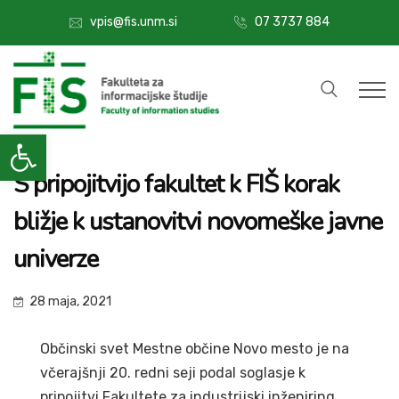
07 3737 884
vpis@fis.unm.si
Open toolbar
S pripojitvijo fakultet k FIŠ korak
bližje k ustanovitvi novomeške javne
univerze
28 maja, 2021
Občinski svet Mestne občine Novo mesto je na
včerajšnji 20. redni seji podal soglasje k
pripojitvi Fakultete za industrijski inženiring