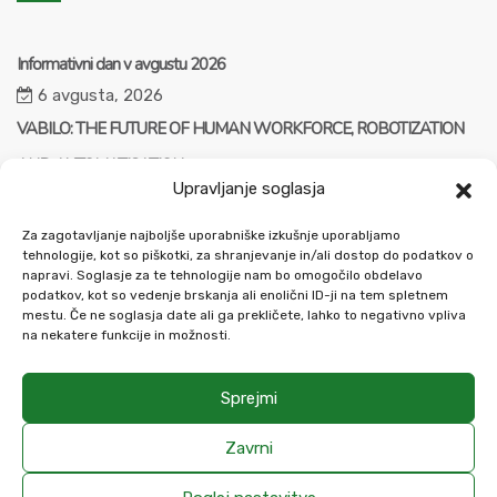
Informativni dan v avgustu 2026
6 avgusta, 2026
VABILO: THE FUTURE OF HUMAN WORKFORCE, ROBOTIZATION
AND AUTOMATISATION
Upravljanje soglasja
23 julija, 2026
ZAPOSLITEV: Pravnik – vodja enote v visokošolski dejavnosti (m/ž)
Za zagotavljanje najboljše uporabniške izkušnje uporabljamo
tehnologije, kot so piškotki, za shranjevanje in/ali dostop do podatkov o
21 julija, 2026
napravi. Soglasje za te tehnologije nam bo omogočilo obdelavo
podatkov, kot so vedenje brskanja ali enolični ID-ji na tem spletnem
mestu. Če ne soglasja date ali ga prekličete, lahko to negativno vpliva
na nekatere funkcije in možnosti.
Sprejmi
Zavrni