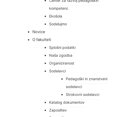
Center za razvoj pedagoških
kompetenc
Ekošola
Sodelujmo
Novice
O fakulteti
Splošni podatki
Naša zgodba
Organiziranost
Sodelavci
Pedagoški in znanstveni
sodelavci
Strokovni sodelavci
Katalog dokumentov
Zaposlitev