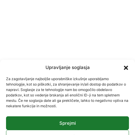
Upravljanje soglasja
Za zagotavljanje najboljše uporabniške izkušnje uporabljamo
tehnologije, kot so piškotki, za shranjevanje in/ali dostop do podatkov o
napravi. Soglasje za te tehnologije nam bo omogočilo obdelavo
podatkov, kot so vedenje brskanja ali enolični ID-ji na tem spletnem
mestu. Če ne soglasja date ali ga prekličete, lahko to negativno vpliva na
nekatere funkcije in možnosti.
Sprejmi