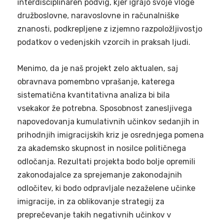
interdisciplinaren podvig, kjer igrajo svoje vloge
družboslovne, naravoslovne in računalniške
znanosti, podkrepljene z izjemno razpoložljivostjo
podatkov o vedenjskih vzorcih in praksah ljudi.
Menimo, da je naš projekt zelo aktualen, saj
obravnava pomembno vprašanje, katerega
sistematična kvantitativna analiza bi bila
vsekakor že potrebna. Sposobnost zanesljivega
napovedovanja kumulativnih učinkov sedanjih in
prihodnjih imigracijskih kriz je osrednjega pomena
za akademsko skupnost in nosilce političnega
odločanja. Rezultati projekta bodo bolje opremili
zakonodajalce za sprejemanje zakonodajnih
odločitev, ki bodo odpravljale nezaželene učinke
imigracije, in za oblikovanje strategij za
preprečevanje takih negativnih učinkov v