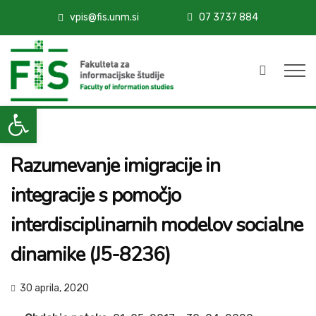
vpis@fis.unm.si
07 3737 884
Open toolbar
Razumevanje imigracije in
integracije s pomočjo
interdisciplinarnih modelov socialne
dinamike (J5-8236)
30 aprila, 2020