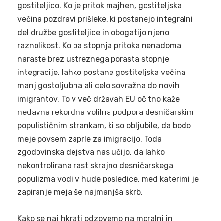
gostiteljico. Ko je pritok majhen, gostiteljska
večina pozdravi prišleke, ki postanejo integralni
del družbe gostiteljice in obogatijo njeno
raznolikost. Ko pa stopnja pritoka nenadoma
naraste brez ustreznega porasta stopnje
integracije, lahko postane gostiteljska večina
manj gostoljubna ali celo sovražna do novih
imigrantov. To v več državah EU očitno kaže
nedavna rekordna volilna podpora desničarskim
populističnim strankam, ki so obljubile, da bodo
meje povsem zaprle za imigracijo. Toda
zgodovinska dejstva nas učijo, da lahko
nekontrolirana rast skrajno desničarskega
populizma vodi v hude posledice, med katerimi je
zapiranje meja še najmanjša skrb.
Kako se naj hkrati odzovemo na moralni in