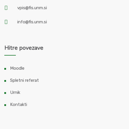
vpis@fis.unm.si
info@fis.unm.si
Hitre povezave
Moodle
Spletni referat
Urnik
Kontakti