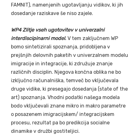
FAMNIT), namenjenih ugotavljanju vidikov, ki jih
dosedanje raziskave še niso zajele.
WP4 Zlitje vseh ugotovitev v univerzalni
interdiscipinarni model
.
V tem zaključnem WP
bomo sintetizirali spoznanja, pridobljena v
prejšnjih delovnih paketih v univerzalnem modelu
imigracije in integracije, ki združuje znanje
različnih disciplin. Njegova končna oblika ne bo
izključno računalniška, temveč bo vključevala
druge vidike, ki presegajo dosedanja (state of the
art) spoznanja. Vhodni podatki našega modela
bodo vključevali znane mikro in makro parametre
o posazenem imigracijskem/ integracijskem
procesu, rezultat pa bo predikcija socialne
dinamike v družbi gostiteljici.