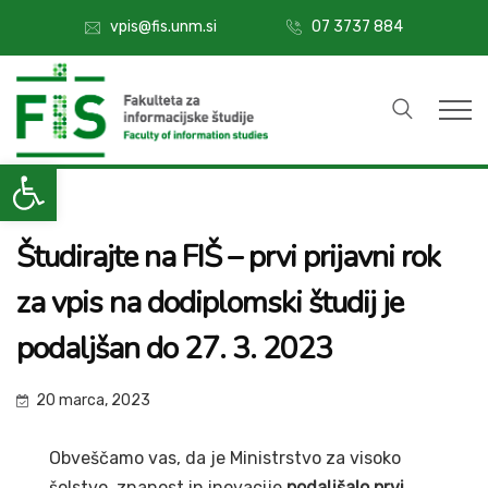
07 3737 884
vpis@fis.unm.si
Open toolbar
Študirajte na FIŠ – prvi prijavni rok
za vpis na dodiplomski študij je
podaljšan do 27. 3. 2023
20 marca, 2023
Obveščamo vas, da je Ministrstvo za visoko
šolstvo, znanost in inovacije
podaljšalo prvi