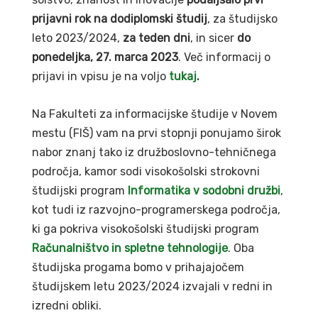
prijavni rok na dodiplomski študij
, za študijsko
leto 2023/2024,
za teden dni
, in sicer
do
ponedeljka, 27. marca 2023
. Več informacij o
prijavi in vpisu je na voljo
tukaj
.
Na Fakulteti za informacijske študije v Novem
mestu (FIŠ) vam na prvi stopnji ponujamo širok
nabor znanj tako iz družboslovno-tehničnega
področja, kamor sodi visokošolski strokovni
študijski program
Informatika v sodobni družbi
,
kot tudi iz razvojno-programerskega področja,
ki ga pokriva visokošolski študijski program
Računalništvo in spletne tehnologije
. Oba
študijska progama bomo v prihajajočem
študijskem letu 2023/2024 izvajali v redni in
izredni obliki.