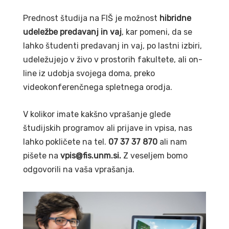
Prednost študija na FIŠ je možnost
hibridne
udeležbe predavanj in vaj
, kar pomeni, da se
lahko študenti predavanj in vaj, po lastni izbiri,
udeležujejo v živo v prostorih fakultete, ali on-
line iz udobja svojega doma, preko
videokonferenčnega spletnega orodja.
V kolikor imate kakšno vprašanje glede
študijskih programov ali prijave in vpisa, nas
lahko pokličete na tel.
07 37 37 870
ali nam
pišete na
vpis@fis.unm.si.
Z veseljem bomo
odgovorili na vaša vprašanja.