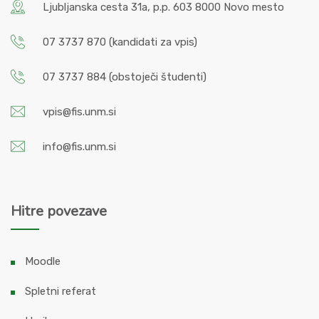
Ljubljanska cesta 31a, p.p. 603 8000 Novo mesto
07 3737 870
(kandidati za vpis)
07 3737 884
(obstoječi študenti)
vpis@fis.unm.si
info@fis.unm.si
Hitre povezave
Moodle
Spletni referat