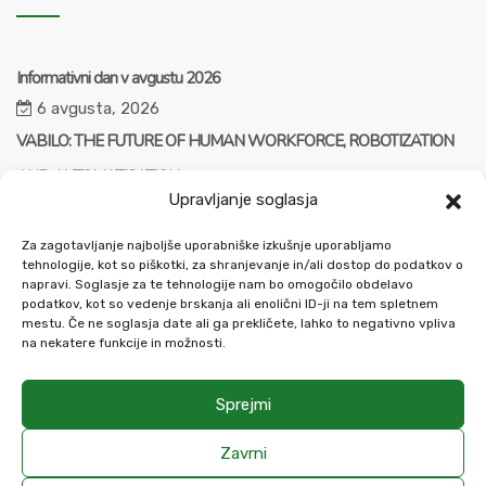
Informativni dan v avgustu 2026
6 avgusta, 2026
VABILO: THE FUTURE OF HUMAN WORKFORCE, ROBOTIZATION
AND AUTOMATISATION
Upravljanje soglasja
23 julija, 2026
ZAPOSLITEV: Pravnik – vodja enote v visokošolski dejavnosti (m/ž)
Za zagotavljanje najboljše uporabniške izkušnje uporabljamo
tehnologije, kot so piškotki, za shranjevanje in/ali dostop do podatkov o
21 julija, 2026
napravi. Soglasje za te tehnologije nam bo omogočilo obdelavo
podatkov, kot so vedenje brskanja ali enolični ID-ji na tem spletnem
mestu. Če ne soglasja date ali ga prekličete, lahko to negativno vpliva
na nekatere funkcije in možnosti.
Sprejmi
Zavrni