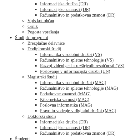
Informacijska družba (DR)
Informacijske znanosti (DR)
Računalništvo in podatkovna znanost (DR)
Vpis kot občan
Cenik
Pogosta vprašanja
Študijski programi
Brezplačne delavnice
Dodiplomski študij
Informatika v sodobni družbi (VS)
Računalništvo in spletne tehnologije (VS)
Razvoj videoiger in razširjenih resničnosti (VS)
Poslovanje v informacijski družbi (UN)
Magistrski študij
Informatika v sodobni družbi (MAG)
Računalništvo in spletne tehnologije (MAG)
Podatkovne znanosti (MAG)
Kibernetska varnost (MAG)
Poslovna informatika (MAG)
Pravo in vodenje v digitalni družbi (MAG)
Doktorski študij
Informacijska družba (DR)
Informacijske znanosti (DR)
Računalništvo in podatkovna znanost (DR)
Študenti