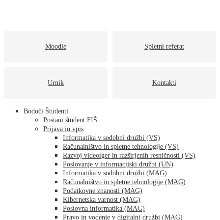
Moodle
Spletni referat
Urnik
Kontakti
Bodoči Študenti
Postani študent FIŠ
Prijava in vpis
Informatika v sodobni družbi (VS)
Računalništvo in spletne tehnologije (VS)
Razvoj videoiger in razširjenih resničnosti (VS)
Poslovanje v informacijski družbi (UN)
Informatika v sodobni družbi (MAG)
Računalništvo in spletne tehnologije (MAG)
Podatkovne znanosti (MAG)
Kibernetska varnost (MAG)
Poslovna informatika (MAG)
Pravo in vodenje v digitalni družbi (MAG)