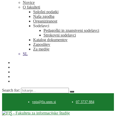
Novice
O fakulteti
Splošni podatki
Naša zgodba
Organiziranost
Sodelavci
Pedagoški in znanstveni sodelavci
Strokovni sodelavci
Katalog dokumentov
Zaposlitev
Za medije
SL
Search for:
vpis@fis.unm.si
07 3737 884