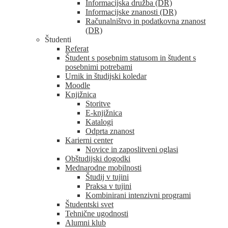
Informacijska družba (DR)
Informacijske znanosti (DR)
Računalništvo in podatkovna znanost
(DR)
Študenti
Referat
Študent s posebnim statusom in študent s
posebnimi potrebami
Urnik in študijski koledar
Moodle
Knjižnica
Storitve
E-knjižnica
Katalogi
Odprta znanost
Karierni center
Novice in zaposlitveni oglasi
Obštudijski dogodki
Mednarodne mobilnosti
Študij v tujini
Praksa v tujini
Kombinirani intenzivni programi
Študentski svet
Tehnične ugodnosti
Alumni klub