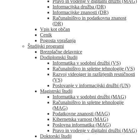
Pravo in vodenje v digitalni družbi (MAG)
Informacijska družba (DR)
Informacijske znanosti (DR)
Računalništvo in podatkovna znanost
(DR)
Vpis kot občan
Cenik
Pogosta vprašanja
Študijski programi
Brezplačne delavnice
Dodiplomski študij
Informatika v sodobni družbi (VS)
Računalništvo in spletne tehnologije (VS)
Razvoj videoiger in razširjenih resničnosti
(VS)
Poslovanje v informacijski družbi (UN)
Magistrski študij
Informatika v sodobni družbi (MAG)
Računalništvo in spletne tehnologije
(MAG)
Podatkovne znanosti (MAG)
Kibernetska varnost (MAG)
Poslovna informatika (MAG)
Pravo in vodenje v digitalni družbi (MAG)
Doktorski študij