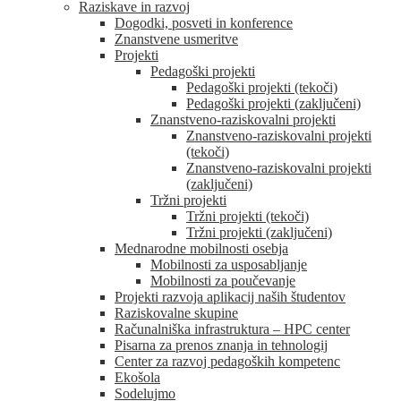
Raziskave in razvoj
Dogodki, posveti in konference
Znanstvene usmeritve
Projekti
Pedagoški projekti
Pedagoški projekti (tekoči)
Pedagoški projekti (zaključeni)
Znanstveno-raziskovalni projekti
Znanstveno-raziskovalni projekti
(tekoči)
Znanstveno-raziskovalni projekti
(zaključeni)
Tržni projekti
Tržni projekti (tekoči)
Tržni projekti (zaključeni)
Mednarodne mobilnosti osebja
Mobilnosti za usposabljanje
Mobilnosti za poučevanje
Projekti razvoja aplikacij naših študentov
Raziskovalne skupine
Računalniška infrastruktura – HPC center
Pisarna za prenos znanja in tehnologij
Center za razvoj pedagoških kompetenc
Ekošola
Sodelujmo