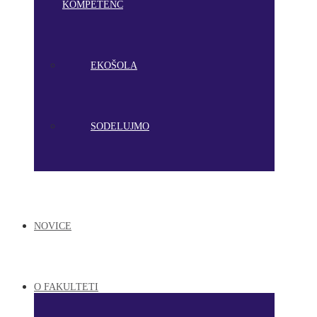
KOMPETENC
EKOŠOLA
SODELUJMO
NOVICE
O FAKULTETI