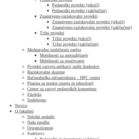
Pedagoški projekti (tekoči)
Pedagoški projekti (zaključeni)
Znanstveno-raziskovalni projekti
Znanstveno-raziskovalni projekti (tekoči)
Znanstveno-raziskovalni projekti (zaključeni)
Tržni projekti
Tržni projekti (tekoči)
Tržni projekti (zaključeni)
Mednarodne mobilnosti osebja
Mobilnosti za usposabljanje
Mobilnosti za poučevanje
Projekti razvoja aplikacij naših študentov
Raziskovalne skupine
Računalniška infrastruktura – HPC center
Pisarna za prenos znanja in tehnologij
Center za razvoj pedagoških kompetenc
Ekošola
Sodelujmo
Novice
O fakulteti
Splošni podatki
Naša zgodba
Organiziranost
Sodelavci