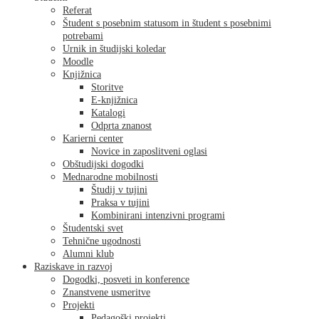
Referat
Študent s posebnim statusom in študent s posebnimi
potrebami
Urnik in študijski koledar
Moodle
Knjižnica
Storitve
E-knjižnica
Katalogi
Odprta znanost
Karierni center
Novice in zaposlitveni oglasi
Obštudijski dogodki
Mednarodne mobilnosti
Študij v tujini
Praksa v tujini
Kombinirani intenzivni programi
Študentski svet
Tehnične ugodnosti
Alumni klub
Raziskave in razvoj
Dogodki, posveti in konference
Znanstvene usmeritve
Projekti
Pedagoški projekti