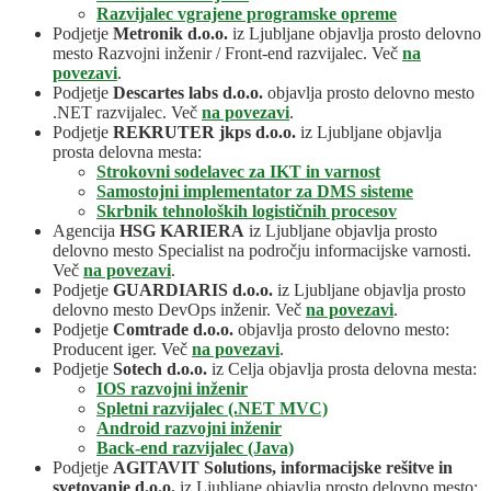
Razvijalec vgrajene programske opreme
Podjetje
Metronik d.o.o.
iz Ljubljane objavlja prosto delovno
mesto Razvojni inženir / Front-end razvijalec. Več
na
povezavi
.
Podjetje
Descartes labs d.o.o.
objavlja prosto delovno mesto
.NET razvijalec. Več
na povezavi
.
Podjetje
REKRUTER jkps d.o.o.
iz Ljubljane objavlja
prosta delovna mesta:
Strokovni sodelavec za IKT in varnost
Samostojni implementator za DMS sisteme
Skrbnik tehnoloških logističnih procesov
Agencija
HSG KARIERA
iz Ljubljane objavlja prosto
delovno mesto Specialist na področju informacijske varnosti.
Več
na povezavi
.
Podjetje
GUARDIARIS d.o.o.
iz Ljubljane objavlja prosto
delovno mesto DevOps inženir. Več
na povezavi
.
Podjetje
Comtrade d.o.o.
objavlja prosto delovno mesto:
Producent iger. Več
na povezavi
.
Podjetje
Sotech d.o.o.
iz Celja objavlja prosta delovna mesta:
IOS razvojni inženir
Spletni razvijalec (.NET MVC)
Android razvojni inženir
Back-end razvijalec (Java)
Podjetje
AGITAVIT Solutions, informacijske rešitve in
svetovanje d.o.o.
iz Ljubljane objavlja prosto delovno mesto: