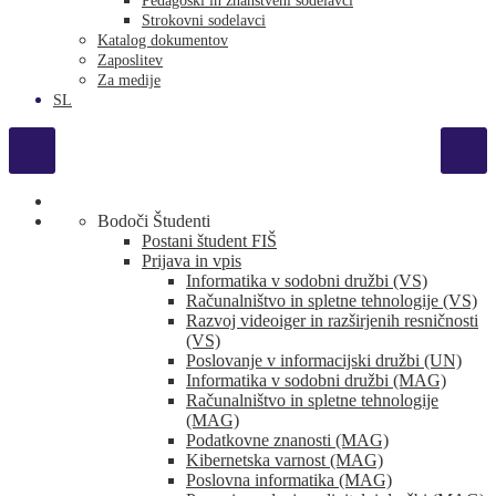
Pedagoški in znanstveni sodelavci
Strokovni sodelavci
Katalog dokumentov
Zaposlitev
Za medije
SL
Bodoči Študenti
Postani študent FIŠ
Prijava in vpis
Informatika v sodobni družbi (VS)
Računalništvo in spletne tehnologije (VS)
Razvoj videoiger in razširjenih resničnosti
(VS)
Poslovanje v informacijski družbi (UN)
Informatika v sodobni družbi (MAG)
Računalništvo in spletne tehnologije
(MAG)
Podatkovne znanosti (MAG)
Kibernetska varnost (MAG)
Poslovna informatika (MAG)