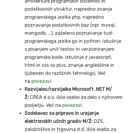
arhitekture programskih sistemov in
podatkovnih struktur, napredno znanje
programskega jezika php, napredno
poznavanje podatkovnih baz (npr. mysql,
mongodb, …), zaželeno poznavanje tudi
programskega jezika go in python, izkušnje
s pisanjem unit testov in verzioniranjem
programske kode, izkušnje z javascript,
html in css so plus, znanje angleščine in
ljubezen do različnih tehnologij. Več
na
povezavi
.
Razvijalec/razvijalka Microsoft .NET M/
Ž:
CREA d.o.o. išče osebo za delo v njihovem
podjetju. Več na
povezavi
.
Sodelavec za pripravo in urejanje
elektronskih učnih gradiv M/Ž:
DZS,
založništvo in trgovina d.d. išče osebo za