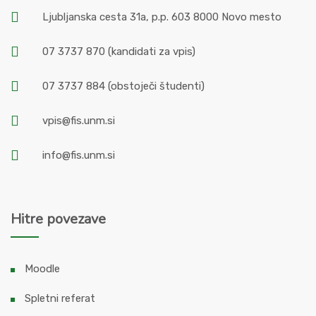
Ljubljanska cesta 31a, p.p. 603 8000 Novo mesto
07 3737 870
(kandidati za vpis)
07 3737 884
(obstoječi študenti)
vpis@fis.unm.si
info@fis.unm.si
Hitre povezave
Moodle
Spletni referat