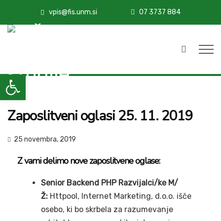
vpis@fis.unm.si
07 3737 884
Open toolbar
Zaposlitveni oglasi 25. 11. 2019
25 novembra, 2019
Z vami delimo nove zaposlitvene oglase:
Senior Backend PHP Razvijalci/ke M/
Ž:
Httpool, Internet Marketing, d.o.o. išče
osebo, ki bo skrbela za razumevanje