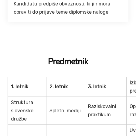
Kandidatu predpiše obveznosti, ki jih mora
opraviti do prijave teme diplomske naloge.
Predmetnik
Izb
1. letnik
2. letnik
3. letnik
pr
Struktura
Raziskovalni
Op
slovenske
Spletni mediji
praktikum
ra
družbe
Uv