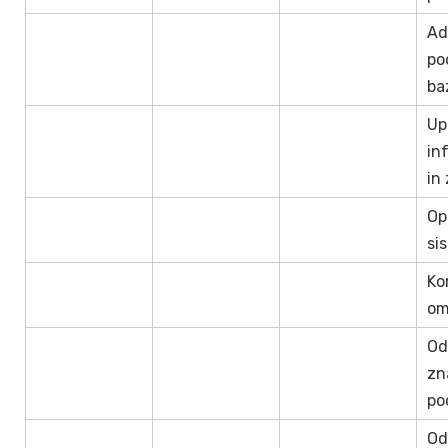
Ad
po
ba
Up
in
in
Op
si
Ko
om
Od
zn
po
Od