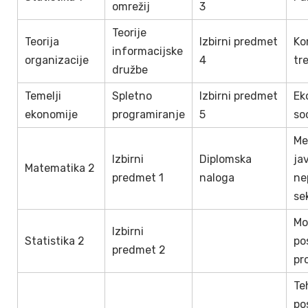
omrežij
3
Teorije
Teorija
Izbirni predmet
Ko
informacijske
organizacije
4
tr
družbe
Temelji
Spletno
Izbirni predmet
Ek
ekonomije
programiranje
5
so
Me
Izbirni
Diplomska
ja
Matematika 2
predmet 1
naloga
ne
se
Mo
Izbirni
Statistika 2
po
predmet 2
pr
Te
po