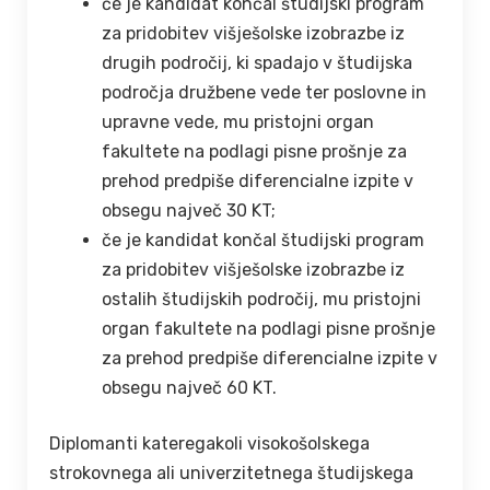
če je kandidat končal študijski program
za pridobitev višješolske izobrazbe iz
drugih področij, ki spadajo v študijska
področja družbene vede ter poslovne in
upravne vede, mu pristojni organ
fakultete na podlagi pisne prošnje za
prehod predpiše diferencialne izpite v
obsegu največ 30 KT;
če je kandidat končal študijski program
za pridobitev višješolske izobrazbe iz
ostalih študijskih področij, mu pristojni
organ fakultete na podlagi pisne prošnje
za prehod predpiše diferencialne izpite v
obsegu največ 60 KT.
Diplomanti kateregakoli visokošolskega
strokovnega ali univerzitetnega študijskega