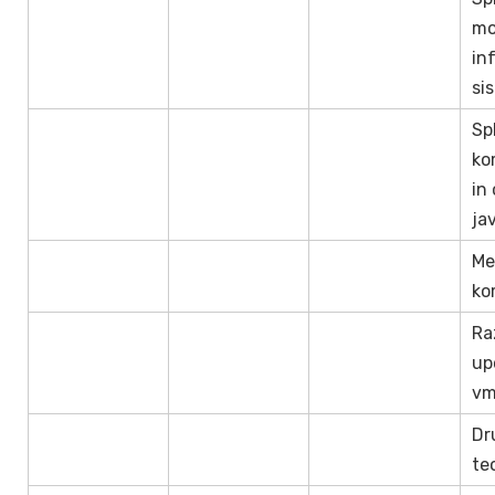
mo
in
si
Sp
ko
in
ja
Med
ko
Ra
up
vm
Dr
teo