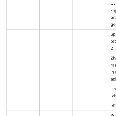
Uv
kri
pr
ge
Sp
pr
2
Živ
ra
in
apl
Up
iz
eP
Sp