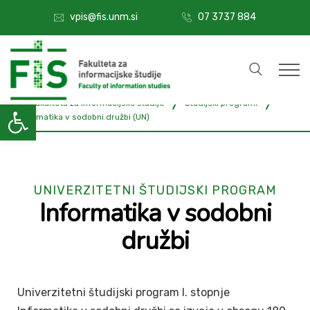
07 3737 884
vpis@fis.unm.si
Open toolbar
FIŠ - Fakulteta za informacijske študije
Študijski programi
Informatika v sodobni družbi (UN)
UNIVERZITETNI ŠTUDIJSKI PROGRAM
Informatika v sodobni
družbi
Univerzitetni študijski program I. stopnje