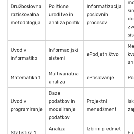
mo
Družboslovna
Politične
Informatizacija
si
raziskovalna
ureditve in
poslovnih
do
metodologija
analiza politik
procesov
zv
si
Me
Uvod v
Informacijski
ePodjetništvo
kv
informatiko
sistemi
an
Multivariatna
Matematika 1
ePoslovanje
Po
analiza
Baze
Uvod v
podatkov in
Projektni
Is
programiranje
modeliranje
menedžment
za
podatkov
Analiza
Izbirni predmet
Statistika 1
Fu