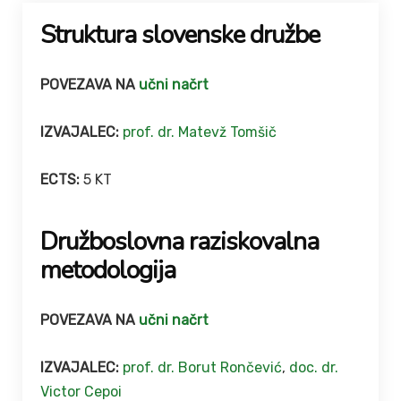
Struktura slovenske družbe
POVEZAVA NA
učni načrt
IZVAJALEC:
prof. dr. Matevž Tomšič
ECTS:
5 KT
Družboslovna raziskovalna
metodologija
POVEZAVA NA
učni načrt
IZVAJALEC:
prof. dr. Borut Rončević
,
doc. dr.
Victor Cepoi