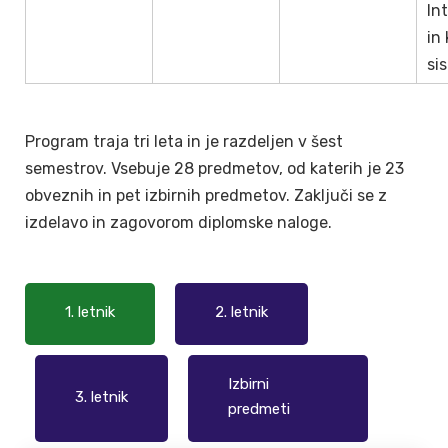
In
in 
si
Program traja tri leta in je razdeljen v šest
semestrov. Vsebuje 28 predmetov, od katerih je 23
obveznih in pet izbirnih predmetov. Zaključi se z
izdelavo in zagovorom diplomske naloge.
1. letnik
2. letnik
Izbirni
3. letnik
predmeti