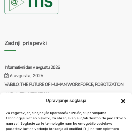
Zadnji prispevki
Informativni dan v avgustu 2026
6 avgusta, 2026
VABILO: THE FUTURE OF HUMAN WORKFORCE, ROBOTIZATION
AND AUTOMATISATION
Upravljanje soglasja
23 julija, 2026
ZAPOSLITEV: Pravnik – vodja enote v visokošolski dejavnosti (m/ž)
Za zagotavljanje najboljše uporabniške izkušnje uporabljamo
tehnologije, kot so piškotki, za shranjevanje in/ali dostop do podatkov o
21 julija, 2026
napravi. Soglasje za te tehnologije nam bo omogočilo obdelavo
podatkov, kot so vedenje brskanja ali enolični ID-ji na tem spletnem